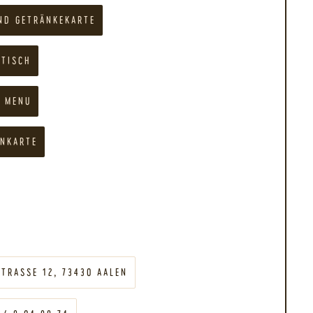
UND GETRÄNKEKARTE
STISCH
H MENU
ENKARTE
STRASSE 12, 73430 AALEN