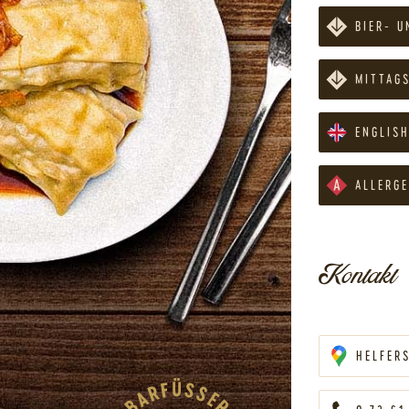
BIER- 
MITTAG
ENGLIS
ALLERG
Kontakt
HELFER